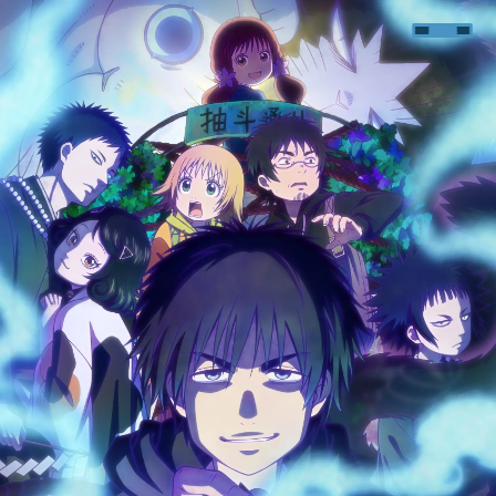
アニメ最新情報
放送情報
イントロダクション
あらすじ
登場人物
スタッフ&キャスト
ムービー