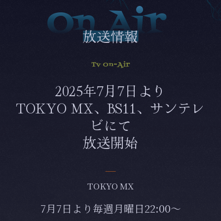
On Air
放送情報
Tv On-Air
2025年7月7日より
TOKYO MX、BS11、サンテレ
ビにて
放送開始
TOKYO MX
7月7日より毎週月曜日22:00～